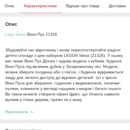
Опис
Характеристики
Відгуки про товар
Доставка
Опис
Lego Ideas
Вінні-Пух 21326
Збудовуйте час відпочинку і знову переспостерігайте радісні
дитячі спогади з цим набором LEGO® Ideas (21326). У ньому
вас чекає Вінні Пух Діснея і чудова модель з кубиків: будинок
Вінні Пуха під великим дубом у Зачарованому лісі. Модель
можна збирати поодинці або з сім'єю, і будинок відкривається
ззаду для легкого доступу до відомих деталей: тут є крісло
Вінні Пуха для збирання, годинник з ведмежонком, палички-
пуляки, елементи у вигляді горщиків з медом і багато іншого.
Ви також можете створити ефект бджіл, що літають навколо
вуликів у гілках дерева, прямо як у казці.
Приховати