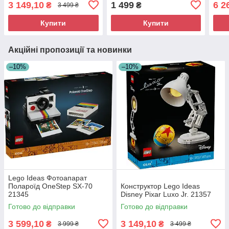
3 149,10
1 499
6 2
₴
₴
3 499 ₴
Купити
Купити
Акційні пропозиції та новинки
–10%
–10%
Lego Ideas Фотоапарат
Полароїд OneStep SX-70
Конструктор Lego Ideas
21345
Disney Pixar Luxo Jr. 21357
Готово до відправки
Готово до відправки
3 599,10
3 149,10
₴
₴
3 999 ₴
3 499 ₴