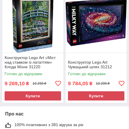
Конструктор Lego Art «Міст
над ставком із лататтям»
Конструктор Lego Art
Клода Моне 31220
Чумацький шлях 31212
Готово до відправки
Готово до відправки
9 269,10
9 784,05
₴
₴
10 299 ₴
10 299 ₴
Купити
Купити
Про нас
100% позитивних з 381 відгука за рік