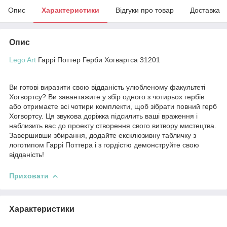
Опис
Характеристики
Відгуки про товар
Доставка
Опис
Lego Art
Гаррі Поттер Герби Хогвартса 31201
Ви готові виразити свою відданість улюбленому факультеті
Хогвортсу? Ви завантажите у збір одного з чотирьох гербів
або отримаєте всі чотири комплекти, щоб зібрати повний герб
Хогвортсу. Ця звукова доріжка підсилить ваші враження і
наблизить вас до проекту створення свого витвору мистецтва.
Завершивши збирання, додайте ексклюзивну табличку з
логотипом Гаррі Поттера і з гордістю демонструйте свою
відданість!
Приховати
Характеристики