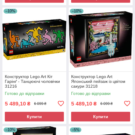
–10%
–10%
Конструктор Lego Art Кіт
Конструктор Lego Art
Гарінґ - Танцюючі чоловічки
Японський пейзаж із цвітом
31216
сакури 31218
Готово до відправки
Готово до відправки
5 489,10
5 489,10
₴
₴
6 099 ₴
6 099 ₴
Купити
Купити
–10%
–5%