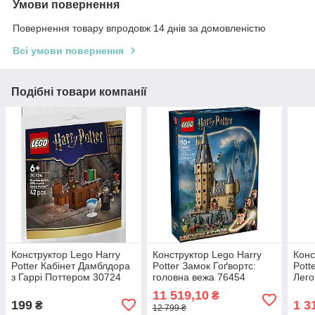
Умови повернення
Повернення товару впродовж 14 днів за домовленістю
Всі умови повернення
Подібні товари компанії
Конструктор Lego Harry
Конструктор Lego Harry
Конс
Potter Кабінет Дамблдора
Potter Замок Гоґвортс:
Pott
з Гаррі Поттером 30724
головна вежа 76454
Лего
(278
11 519,10
₴
199
1 3
₴
12 799 ₴