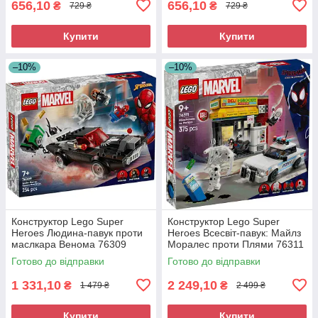
656,10
656,10
₴
₴
729 ₴
729 ₴
Купити
Купити
–10%
–10%
Конструктор Lego Super
Конструктор Lego Super
Heroes Людина-павук проти
Heroes Всесвіт-павук: Майлз
маслкара Венома 76309
Моралес проти Плями 76311
Готово до відправки
Готово до відправки
1 331,10
2 249,10
₴
₴
1 479 ₴
2 499 ₴
Купити
Купити