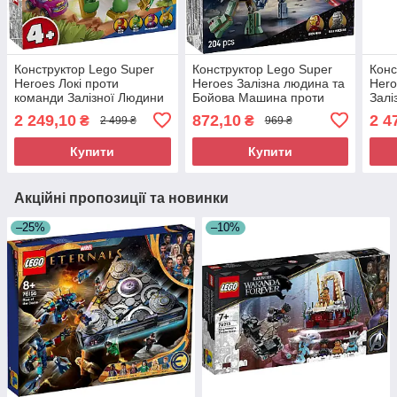
Конструктор Lego Super
Конструктор Lego Super
Конс
Heroes Локі проти
Heroes Залізна людина та
Hero
команди Залізної Людини
Бойова Машина проти
Залі
11211
Хаммер Дронів 76320
обла
2 249,10
872,10
2 4
₴
₴
2 499 ₴
969 ₴
Купити
Купити
Акційні пропозиції та новинки
–25%
–10%