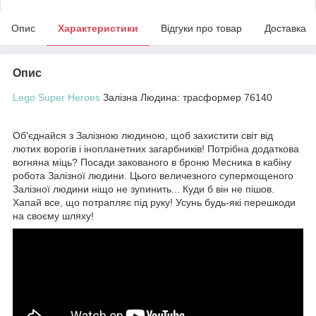
Опис
Характеристики
Відгуки про товар
Доставка
Опис
Lego Super Heroes
Залізна Людина: трасформер 76140
Об'єднайся з Залізною людиною, щоб захистити світ від
лютих ворогів і інопланетних загарбників! Потрібна додаткова
вогняна міць? Посади закованого в броню Месника в кабіну
робота Залізної людини. Цього величезного супермощеного
Залізної людини ніщо не зупинить... Куди б він не пішов.
Хапай все, що потрапляє під руку! Усунь будь-які перешкоди
на своєму шляху!