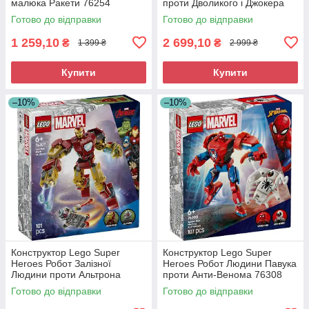
малюка Ракети 76254
проти Дволикого і Джокера
76303
Готово до відправки
Готово до відправки
1 259,10
2 699,10
₴
₴
1 399 ₴
2 999 ₴
Купити
Купити
–10%
–10%
Конструктор Lego Super
Конструктор Lego Super
Heroes Робот Залізної
Heroes Робот Людини Павука
Людини проти Альтрона
проти Анти-Венома 76308
76307
Готово до відправки
Готово до відправки