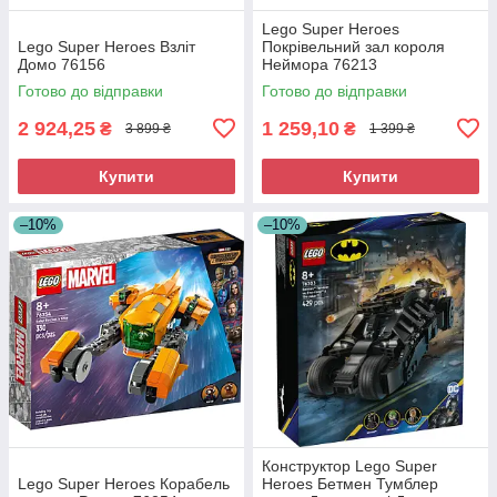
Lego Super Heroes
Lego Super Heroes Взліт
Покрівельний зал короля
Домо 76156
Неймора 76213
Готово до відправки
Готово до відправки
2 924,25
1 259,10
₴
₴
3 899 ₴
1 399 ₴
Купити
Купити
–10%
–10%
Конструктор Lego Super
Lego Super Heroes Корабель
Heroes Бетмен Тумблер