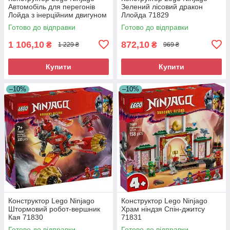
Автомобіль для перегонів
Зелений лісовий дракон
Лойда з інерційним двигуном
Ллойда 71829
71828
Готово до відправки
Готово до відправки
1 106,10
872,10
₴
₴
1 229 ₴
969 ₴
Купити
Купити
–10%
–10%
Конструктор Lego Ninjago
Конструктор Lego Ninjago
Штормовий робот-вершник
Храм ніндзя Спін-джитсу
Кая 71830
71831
Готово до відправки
Готово до відправки