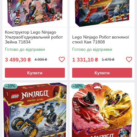
Конструктор Lego Ninjago
Ультраобʼєднувальний робот
Lego Ninjago Робот вогняної
Зейна 71834
стихії Кая 71808
Готово до відправки
Готово до відправки
3 499,30
1 331,10
₴
₴
4 999 ₴
1 479 ₴
Купити
Купити
–10%
–10%