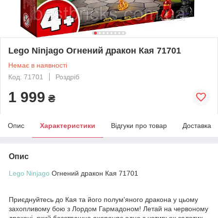
Lego Ninjago Огнений дракон Кая 71701
Немає в наявності
Код: 71701
Роздріб
1 999
₴
Опис
Характеристики
Відгуки про товар
Доставка
Опис
Lego Ninjago
Огнений дракон Кая 71701
Приєднуйтесь до Кая та його полум'яного дракона у цьому
захопливому бою з Лордом Гармадоном! Летай на червоному
драконі, який безстрашно охороняє одне з чотирьох золотих