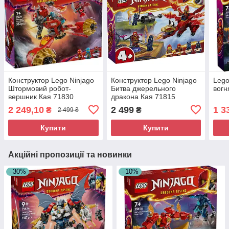
Конструктор Lego Ninjago
Конструктор Lego Ninjago
Lego
Штормовий робот-
Битва джерельного
вогн
вершник Кая 71830
дракона Кая 71815
2 249,10
2 499
1 3
₴
₴
2 499 ₴
Купити
Купити
Акційні пропозиції та новинки
–30%
–10%