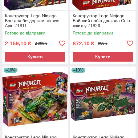
Конструктор Lego Ninjago
Конструктор Lego Ninjago
Багі для бездоріжжя ніндзя
Бойовий набір дракона Спін-
Арін 71811
джитсу 71826
Готово до відправки
Готово до відправки
2 159,10
872,10
₴
₴
2 399 ₴
969 ₴
Купити
Купити
–10%
–10%
Конструктор Lego Ninjago
Конструктор Lego Ninjago