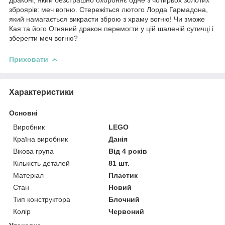
зброярів: меч вогню. Стережіться лютого Лорда Гармадона,
який намагається викрасти зброю з храму вогню! Чи зможе
Кая та його Огняний дракон перемогти у цій шаленій сутичці і
зберегти меч вогню?
Приховати
Характеристики
Основні
Виробник
LEGO
Країна виробник
Данія
Вікова група
Від 4 років
Кількість деталей
81 шт.
Матеріал
Пластик
Стан
Новий
Тип конструктора
Блочний
Колір
Червоний