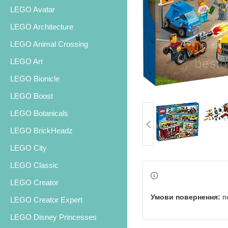
LEGO Avatar
LEGO Architecture
LEGO Animal Crossing
LEGO Art
LEGO Bionicle
LEGO Boost
LEGO Botanicals
LEGO BrickHeadz
LEGO City
LEGO Classic
LEGO Creator
п
LEGO Creator Expert
LEGO Disney Princesses