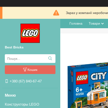
Зараз у компанії неробочи
Головна
Товари
Best Bricks
Кошик
+380 (67) 840-67-47
Конструкторы LEGO