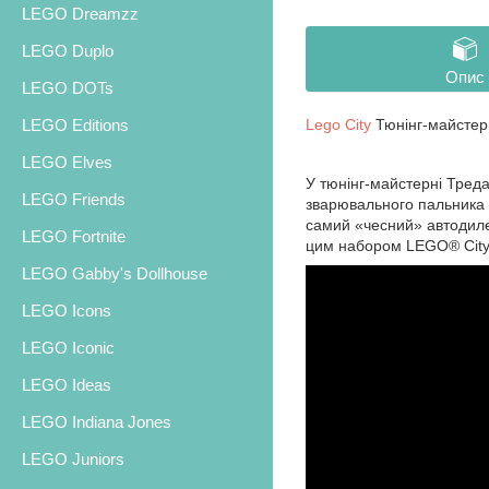
LEGO Dreamzz
LEGO Duplo
Опис
LEGO DOTs
Lego City
Тюнінг-майстер
LEGO Editions
LEGO Elves
У тюнінг-майстерні Тред
LEGO Friends
зварювального пальника в
самий «чесний» автодилер
LEGO Fortnite
цим набором LEGO® City
LEGO Gabby's Dollhouse
LEGO Icons
LEGO Iconic
LEGO Ideas
LEGO Indiana Jones
LEGO Juniors