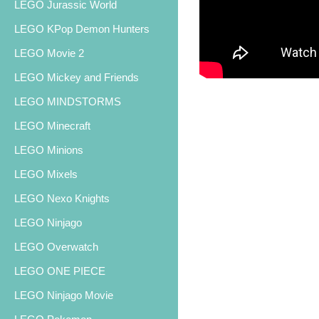
LEGO Jurassic World
LEGO KPop Demon Hunters
LEGO Movie 2
LEGO Mickey and Friends
LEGO MINDSTORMS
LEGO Minecraft
LEGO Minions
LEGO Mixels
LEGO Nexo Knights
LEGO Ninjago
LEGO Overwatch
LEGO ONE PIECE
LEGO Ninjago Movie