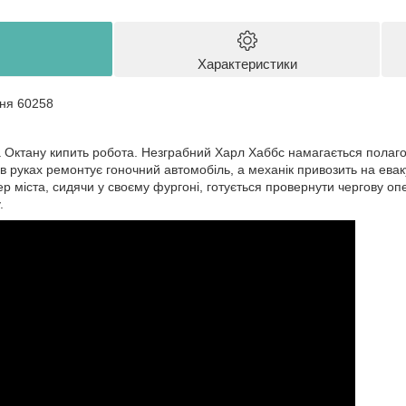
Характеристики
ня 60258
а Октану кипить робота. Незграбний Харл Хаббс намагається полаго
 руках ремонтує гоночний автомобіль, а механік привозить на евак
 міста, сидячи у своєму фургоні, готується провернути чергову опе
.