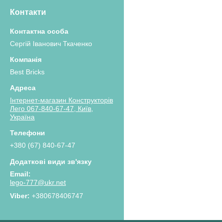
Контакти
Сергій Іванович Ткаченко
Best Bricks
Інтернет-магазин Конструкторів
Лего 067-840-67-47, Київ,
Україна
+380 (67) 840-67-47
lego-777@ukr.net
+380678406747