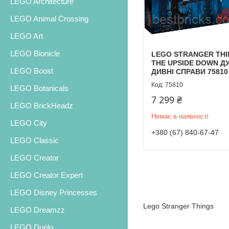
LEGO Architecture
LEGO Animal Crossing
LEGO Art
LEGO Bionicle
LEGO STRANGER TH
THE UPSIDE DOWN Д
LEGO Boost
ДИВНІ СПРАВИ 75810
75810
LEGO Botanicals
7 299 ₴
LEGO BrickHeadz
Немає в наявності
LEGO City
+380 (67) 840-67-47
LEGO Classic
LEGO Creator
LEGO Creator Expert
LEGO Disney Princesses
Lego Stranger Things
LEGO Dreamzz
LEGO Duplo