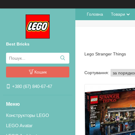
Головна
Товари
Best Bricks
Lego Stranger Things
Кошик
+380 (67) 840-67-47
Конструкторы LEGO
LEGO Avatar