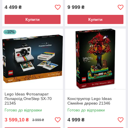
4 499
9 999
₴
₴
Купити
Купити
–10%
Lego Ideas Фотоапарат
Полароїд OneStep SX-70
Конструктор Lego Ideas
21345
Сімейне дерево 21346
Готово до відправки
Готово до відправки
3 599,10
4 999
₴
₴
3 999 ₴